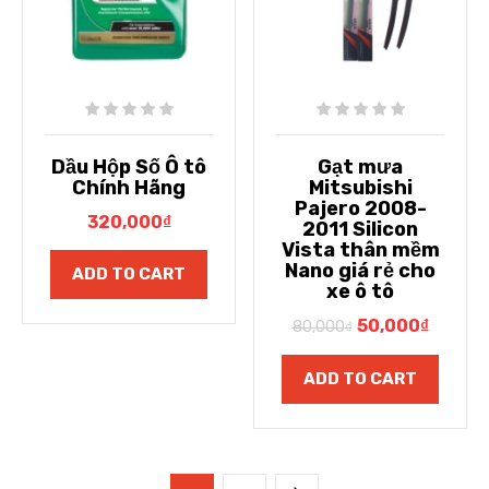
Dầu Hộp Số Ô tô
Gạt mưa
Chính Hãng
Mitsubishi
Pajero 2008-
320,000
₫
2011 Silicon
Vista thân mềm
Nano giá rẻ cho
ADD TO CART
xe ô tô
50,000
₫
80,000
₫
ADD TO CART