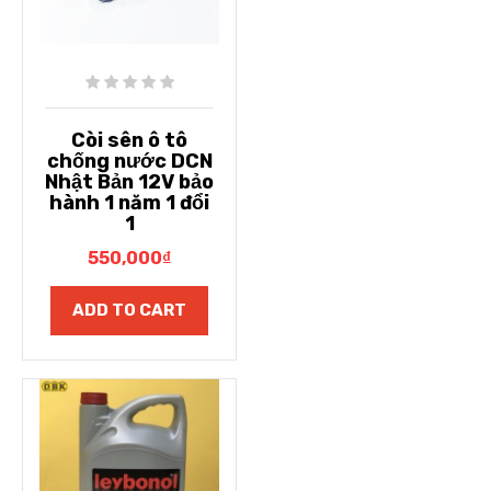
Còi sên ô tô
chống nước DCN
Nhật Bản 12V bảo
hành 1 năm 1 đổi
1
550,000
₫
ADD TO CART