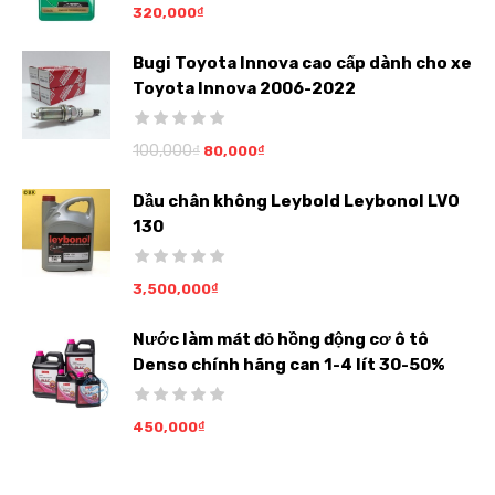
320,000
₫
Bugi Toyota Innova cao cấp dành cho xe
Toyota Innova 2006-2022
100,000
₫
80,000
₫
Dầu chân không Leybold Leybonol LVO
130
3,500,000
₫
Nước làm mát đỏ hồng động cơ ô tô
Denso chính hãng can 1-4 lít 30-50%
450,000
₫