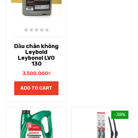
Dầu chân không
Leybold
Leybonol LVO
130
3,500,000
₫
ADD TO CART
-38%