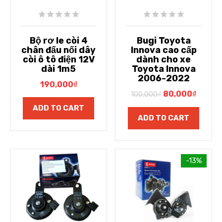
Bộ rơ le còi 4
Bugi Toyota
chân đấu nối dây
Innova cao cấp
còi ô tô điện 12V
dành cho xe
dài 1m5
Toyota Innova
2006-2022
190,000
₫
80,000
₫
100,000
₫
ADD TO CART
ADD TO CART
-13%