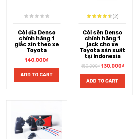
(2)
Còi đĩa Denso
Còi sên Denso
chính hãng 1
chính hãng 1
giắc zin theo xe
jack cho xe
Toyota
Toyota sản xuất
tại Indonesia
140,000
₫
130,000
₫
150,000
₫
ADD TO CART
ADD TO CART