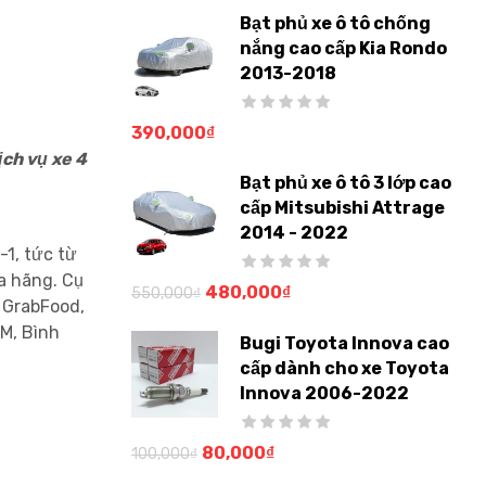
Bạt phủ xe ô tô chống
nắng cao cấp Kia Rondo
2013-2018
390,000
₫
ịch vụ xe 4
Bạt phủ xe ô tô 3 lớp cao
cấp Mitsubishi Attrage
2014 - 2022
1, tức từ
ủa hãng.
Cụ
480,000
₫
550,000
₫
, GrabFood,
CM, Bình
Bugi Toyota Innova cao
cấp dành cho xe Toyota
Innova 2006-2022
80,000
₫
100,000
₫