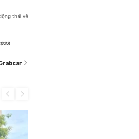
động thái về
23
 Grabcar