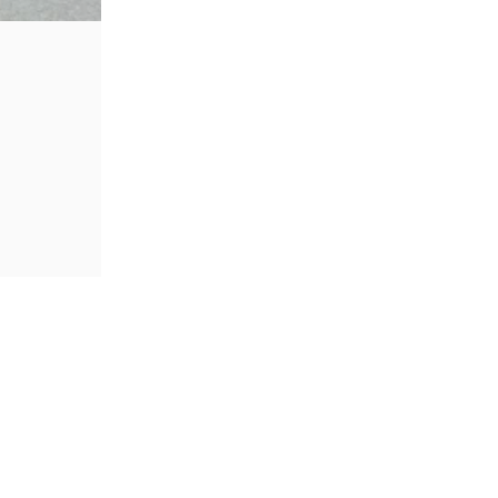
Hướng Dẫn Đăng Ký Becar
lienminhgara
19 Tháng 1, 2024
Bước 1: Chuẩn bị đầy đủ 8 loại giấy tờ Bướ
ĐỌC TIẾP