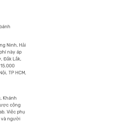
 bánh
ng Ninh, Hải
phí này áp
, Đắk Lắk,
 15.000
Nội, TP HCM,
g, Khánh
 được cộng
ab.
Việc phụ
h và người