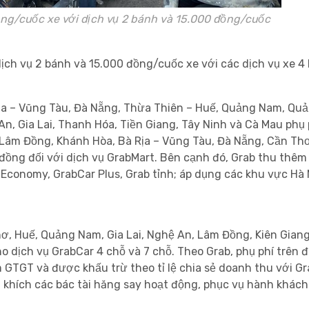
ồng/cuốc xe với dịch vụ 2 bánh và 15.000 đồng/cuốc
ịch vụ 2 bánh và 15.000 đồng/cuốc xe với các dịch vụ xe 4
ịa – Vũng Tàu, Đà Nẵng, Thừa Thiên – Huế, Quảng Nam, Quả
n, Gia Lai, Thanh Hóa, Tiền Giang, Tây Ninh và Cà Mau phụ 
Lâm Đồng, Khánh Hòa, Bà Rịa – Vũng Tàu, Đà Nẵng, Cần Thơ
đồng đối với dịch vụ GrabMart.
Bên cạnh đó, Grab thu thêm
 Economy, GrabCar Plus, Grab tỉnh; áp dụng các khu vực Hà 
hơ, Huế, Quảng Nam, Gia Lai, Nghệ An, Lâm Đồng, Kiên Gian
o dịch vụ GrabCar 4 chỗ và 7 chỗ.
Theo Grab, phụ phí trên
GTGT và được khấu trừ theo tỉ lệ chia sẻ doanh thu với Gr
n khích các bác tài hăng say hoạt động, phục vụ hành khác